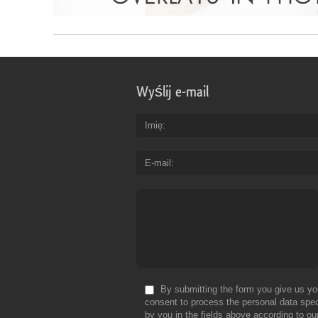
Wyślij e-mail
Imię
E-mail
By submitting the form you give us yo
consent to process the personal data spec
by you in the fields above according to ou