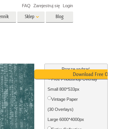
FAQ
Zarejestruj się
Login
ennik
Sklep
Blog
es
Video
Profesjonalny LUTs
e
Nakładki wideo
 Usługi
Usługi edycji zdjęć
nieruchomości
Proszę wybrać
Download Free Overlay
Free Photoshop Overlay
y dla
Small 800*533px
razem
Foto Przywracanie Usługi
Vintage Paper
(30 Overlays)
Large 6000*4000px