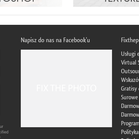
Napisz do nas na Facebook'u
Fixthe
Usługi 
Virtual 
Outsour
Wskazó
Gratisy
Surowe 
Darmow
Darmow
Program
ur
Polityk
ified
r