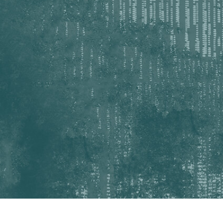
etuszu produktów
Usługi retuszu biżuterii
Dane Treningowe 