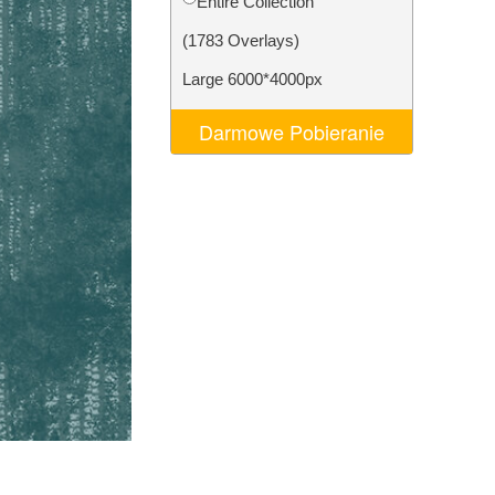
Entire Collection
AI
Video Editing Services
(1783 Overlays)
Large 6000*4000px
Darmowe Pobieranie