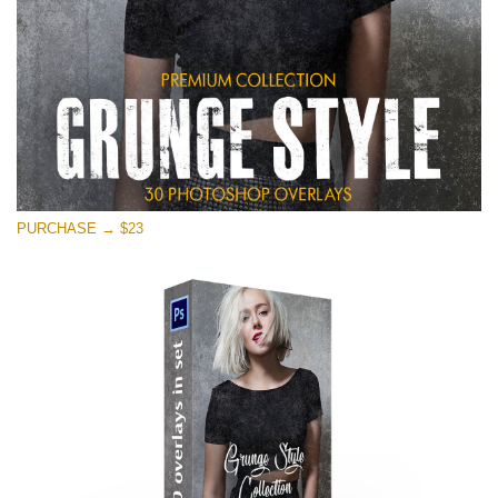
PURCHASE → $23