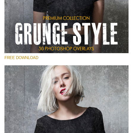
Proszę wybrać
Free Photoshop Overlay
Small 800*533px
Grunge Style
(30 Overlays)
FREE DOWNLOAD
Large 6000*4000px
Entire Collection
(1783 Overlays)
Large 6000*4000px
Darmowe Pobieranie