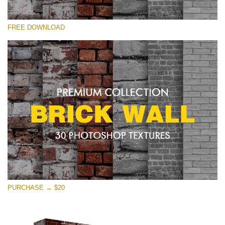
Proszę wybrać
FREE DOWNLOAD
Free Photoshop Texture #30 Small 800*533px
Brick Wall
(30 Textures)
Large 6000*4000px
Entire Collection
(1783 Overlays)
Large 6000*4000px
Darmowe Pobieranie
PURCHASE → $20