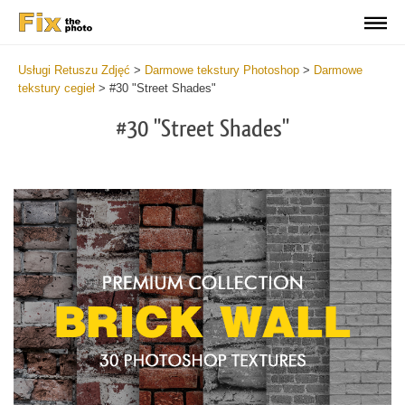
Usługi Retuszu Zdjęć
>
Darmowe tekstury Photoshop
>
Darmowe
tekstury cegieł
>
#30 "Street Shades"
#30 "Street Shades"
Do
Fr
Te