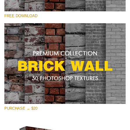
Proszę wybrać
FREE DOWNLOAD
Free Photoshop Texture #11 Small 800*533px
Brick Wall
(30 Textures)
Large 6000*4000px
Entire Collection
(1783 Overlays)
Large 6000*4000px
Darmowe Pobieranie
PURCHASE → $20