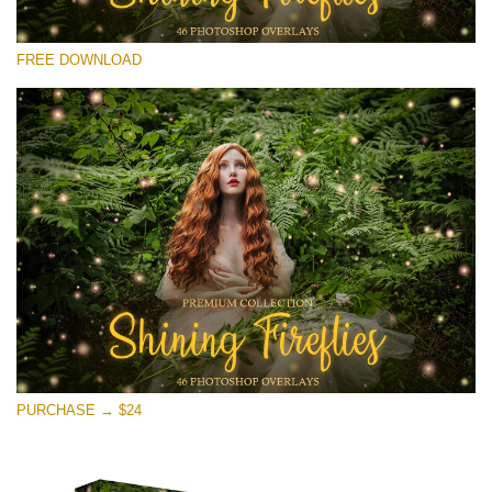
Proszę wybrać
FREE DOWNLOAD
Free Fireflies Overlay #25
Small 800*533px
Shining Fireflies
(46 Overlays)
Large 6000*4000px
Sunlight Collection
(290 Overlays)
Large 6000*4000px
Entire Collection
PURCHASE → $24
(1783 Overlays)
Large 6000*4000px