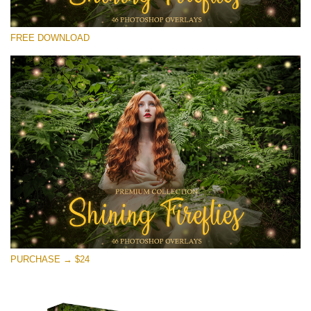
Proszę wybrać
FREE DOWNLOAD
Free Fireflies Overlay #30
Small 800*533px
Shining Fireflies
(46 Overlays)
Large 6000*4000px
Sunlight Collection
(290 Overlays)
Large 6000*4000px
Entire Collection
PURCHASE → $24
(1783 Overlays)
Large 6000*4000px