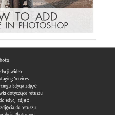
photo
edycji wideo
Staging Services
cingu Edycja zdjęć
wki dotyczące retuszu
 do edycji zdjęć
zdjęcia do retuszu
e akcje Photoshop