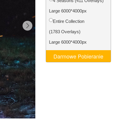
4 Seasons (411 Overlays)
AI
Video Editing Services
Large 6000*4000px
Entire Collection
(1783 Overlays)
Large 6000*4000px
Darmowe Pobieranie