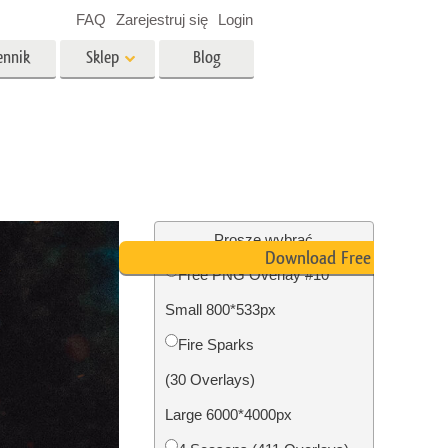
FAQ
Zarejestruj się
Login
ennik
Sklep
Blog
es
Video
Profesjonalny LUTs
e
Nakładki wideo
 Usługi
Usługi edycji zdjęć
nieruchomości
Proszę wybrać
Download Free PNG
Free PNG Overlay #10
y dla
Small 800*533px
razem
Foto Przywracanie Usługi
Fire Sparks
(30 Overlays)
Large 6000*4000px