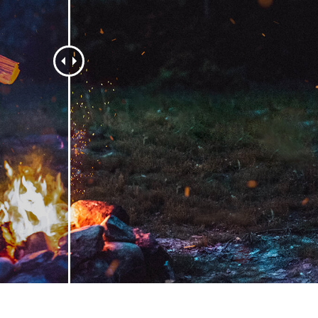
etuszu produktów
Usługi retuszu biżuterii
Dane Treningowe 