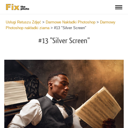
Usługi Retuszu Zdjęć
>
Darmowe Nakładki Photoshop
>
Darmowy
Photoshop nakładki ziarna
>
#13 "Silver Screen"
#13 "Silver Screen"
Do
Fr
Ov