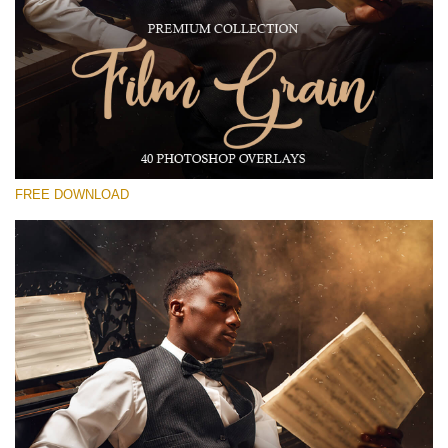
Proszę wybrać
Free Photoshop Overlay #13
Small 800*533px
Film Grain
(40 Overlays)
FREE DOWNLOAD
Large 6000*4000px
Light Sparkling
(740 Overlays)
Large 6000*4000px
Entire Collection
(1783 Overlays)
Large 6000*4000px