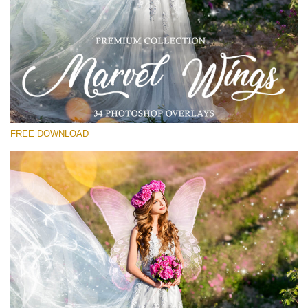
Proszę wybrać
Free Wings Overlay #11
Small 800*533px
Marvel Wings
(34 Overlays)
FREE DOWNLOAD
Large 4000*5000px
Fairy Tale (344 Overlays)
Large 6000*4000px
Entire Collection
(1783 Overlays)
Large 6000*4000px
Darmowe Pobieranie