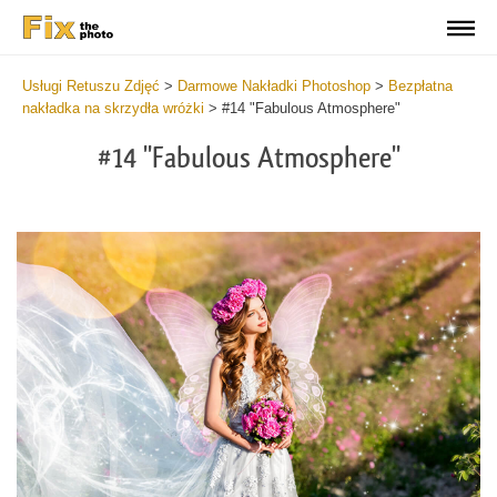
Usługi Retuszu Zdjęć
>
Darmowe Nakładki Photoshop
>
Bezpłatna
nakładka na skrzydła wróżki
>
#14 "Fabulous Atmosphere"
#14 "Fabulous Atmosphere"
Do
Fr