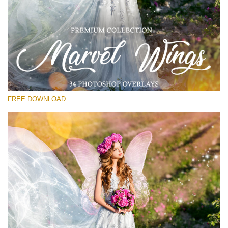
Proszę wybrać
Free Wings Overlay #14
Small 800*533px
Marvel Wings
(34 Overlays)
FREE DOWNLOAD
Large 4000*5000px
Light Sparkling
(740 Overlays)
Large 6000*4000px
Entire Collection
(1783 Overlays)
Large 6000*4000px