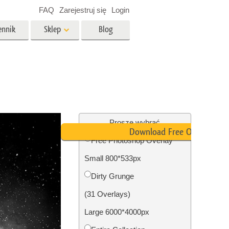
FAQ
Zarejestruj się
Login
ennik
Sklep
Blog
es
Video
Profesjonalny LUTs
e
Nakładki wideo
 Usługi
Usługi edycji zdjęć
nieruchomości
Proszę wybrać
Download Free Overlay
Free Photoshop Overlay
y dla
Small 800*533px
razem
Foto Przywracanie Usługi
Dirty Grunge
(31 Overlays)
Large 6000*4000px