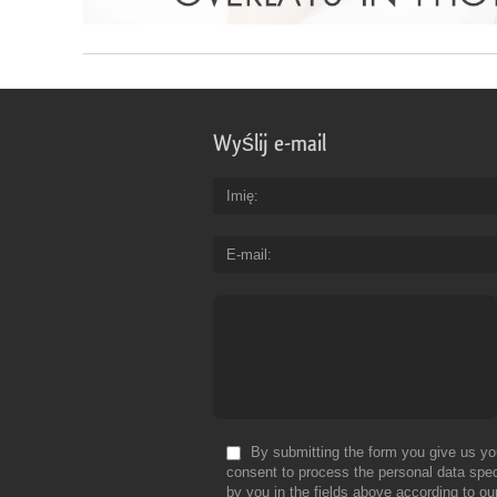
Wyślij e-mail
Imię
E-mail
By submitting the form you give us yo
consent to process the personal data spec
by you in the fields above according to ou