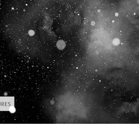
etuszu produktów
Usługi retuszu biżuterii
Dane Treningowe 