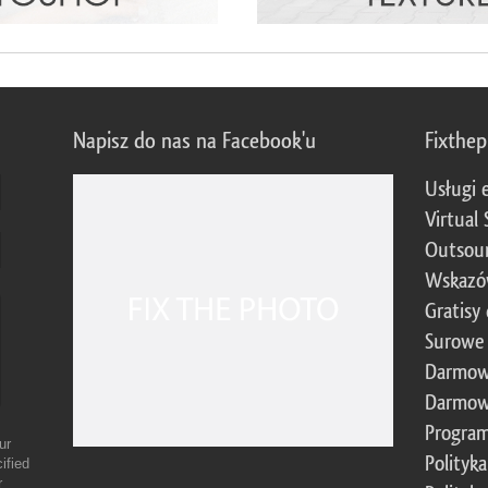
Napisz do nas na Facebook'u
Fixthe
Usługi 
Virtual 
Outsour
Wskazó
Gratisy
Surowe 
Darmow
Darmow
Program
ur
Polityk
ified
r