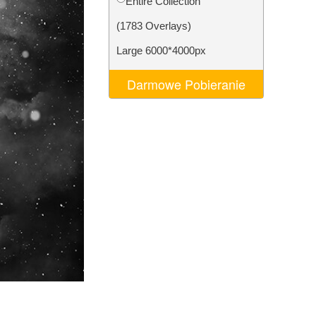
Entire Collection
AI
Video Editing Services
(1783 Overlays)
Large 6000*4000px
Darmowe Pobieranie