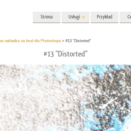
Strona
Usługi
Przykład
C
główna
Lightroom
Photoshop
Templat
a nakładka na brud dla Photoshopa
>
#13 "Distorted"
#13 "Distorted"
ia Lightroom
Akcje Photoshopa
Szablony
kcje ustawień
Pędzle Photoshop
Szablony marketingow
retuszu w głowę
Retusz ciała
Retusz zdjęć dla dzieci
h LR
Nakładki Photoshopa
Kartki walentynkowe
 oferta Presets
Tekstury Photoshopa
Zaproszenia ślubne
mobilna
Ps Akcje Całe kolekcje
Zaproszenie na urodzin
dzieci
Ps Nakładki Całe Kolekcje
ycji zdjęć ślubnych
Modele odzieży generowane
Usługi manipulacji ob
przez sztuczną inteligencję