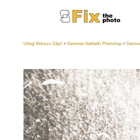
Usługi Retuszu Zdjęć
>
Darmowe Nakładki Photoshop
>
Darmow
Ustawien
Całe kole
Usługi 
wstępnyc
Najlepsza
Kolekcja 
Usługi ed