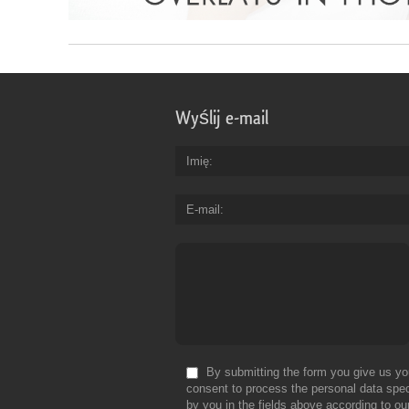
Wyślij e-mail
Imię
E-mail
By submitting the form you give us yo
consent to process the personal data spec
by you in the fields above according to ou