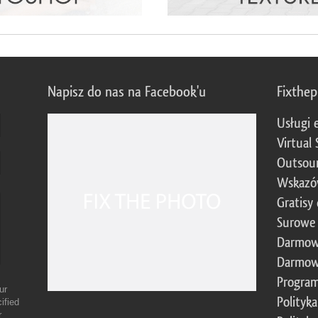
Napisz do nas na Facebook'u
Fixthe
Usługi 
Virtual 
Outsour
Wskazó
Gratisy
Surowe 
Darmow
Darmow
Program
ur
Polityk
ified
r