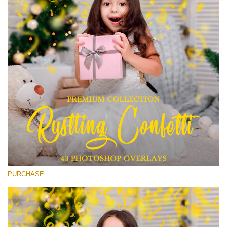
(1783 Overlays)
Large 6000*4000px
Darmowe Pobieranie
PURCHASE