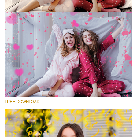
Proszę wybrać
Free Photoshop Overlay #8
Small 800*533px
Rustling Confetti
(43 Overlays)
Large 6000*4000px
FREE DOWNLOAD
Fairy Tale (344 Overlays)
Large 6000*4000px
Entire Collection