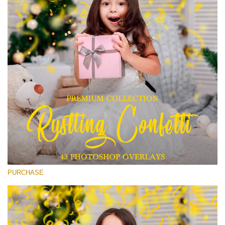
Entire Collection
(1783 Overlays)
Large 6000*4000px
Darmowe Pobieranie
PURCHASE