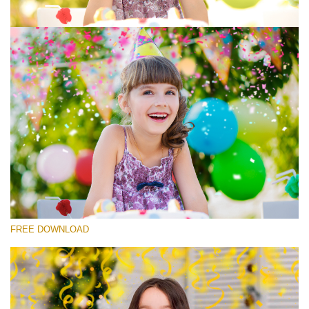
Proszę wybrać
Free Photoshop Overlay #7
Small 800*533px
Rustling Confetti
(43 Overlays)
Large 6000*4000px
FREE DOWNLOAD
Luxury Wedding
(373 Overlays)
Large 6000*4000px