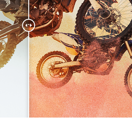
etuszu produktów
Usługi retuszu biżuterii
Dane Treningowe 