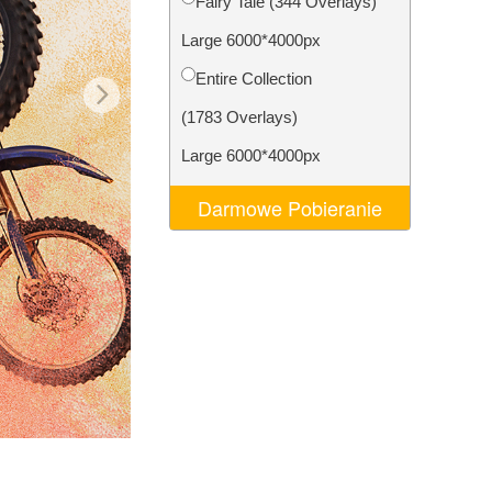
Fairy Tale (344 Overlays)
AI
Video Editing Services
Large 6000*4000px
Entire Collection
(1783 Overlays)
Large 6000*4000px
Darmowe Pobieranie