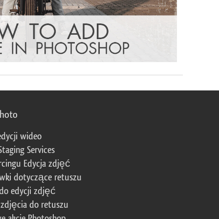
photo
edycji wideo
Staging Services
cingu Edycja zdjęć
wki dotyczące retuszu
 do edycji zdjęć
zdjęcia do retuszu
e akcje Photoshop