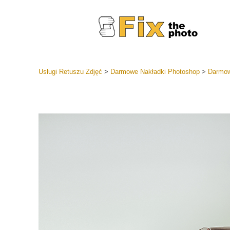
Usługi Retuszu Zdjęć
>
Darmowe Nakładki Photoshop
>
Darmow
Ustawien
Całe kole
Usługi 
wstępnyc
Najlepsza
Kolekcja 
Usługi ed