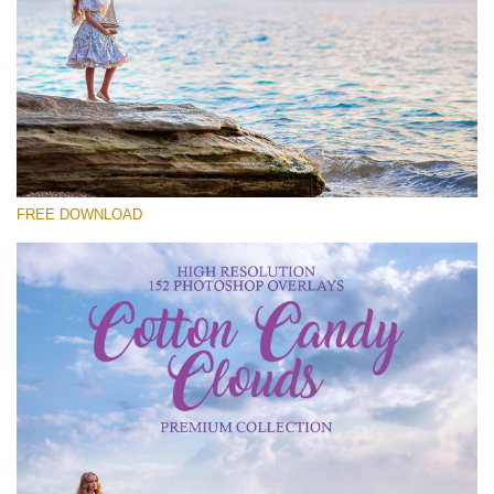
Proszę wybrać
Free Cloud Overlay #22
Small 800*533px
Cotton Candy Clouds
(152 Overlays)
FREE DOWNLOAD
Large 6000*4000px
4 Seasons (411 Overlays)
Large 6000*4000px
Entire Collection
(1783 Overlays)
Large 6000*4000px
Darmowe Pobieranie