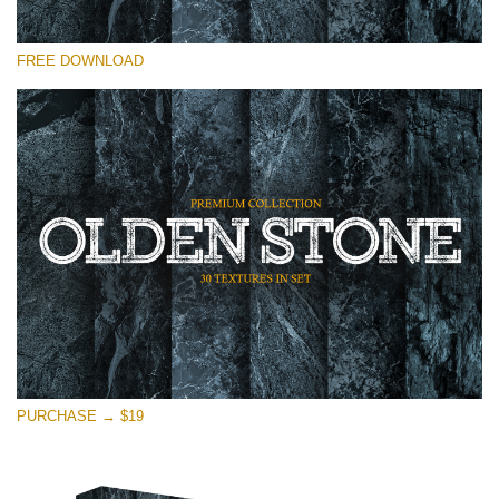
Proszę wybrać
FREE DOWNLOAD
Free Photoshop Overlay
Small 800*533px
Olden Stone
(30 Textures)
Large 6000*4000px
Entire Collection
(1783 Overlays)
Large 6000*4000px
Darmowe Pobieranie
PURCHASE → $19