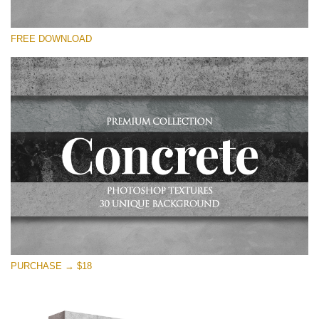
Proszę wybrać
FREE DOWNLOAD
Free Photoshop Overlay
Small 800*533px
Concrete Textures
(30 Overlays)
Large 6000*4000px
Entire Collection
(1783 Overlays)
Large 6000*4000px
Darmowe Pobieranie
PURCHASE → $18