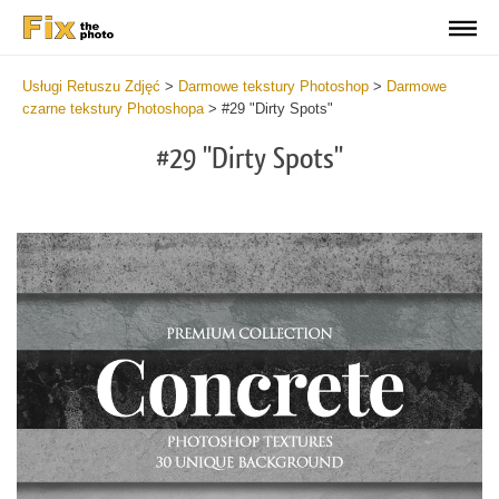
Usługi Retuszu Zdjęć
>
Darmowe tekstury Photoshop
>
Darmowe
czarne tekstury Photoshopa
>
#29 "Dirty Spots"
#29 "Dirty Spots"
Do
Fr
Ov