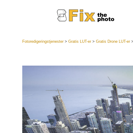
Fotoredigeringstjenester
>
Gratis LUT-er
>
Gratis Drone LUT-er
Lightroo
forhåndsin
Portr
LR forhån
samlinger
Beste avt
forhåndsin
Mobile fo
Redigerin