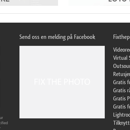
Send oss en melding på Facebook
Fixthe
Videore
Virtual 
Outsour
Retusje
Gratis 
Gratis r
Gratis 
Gratis f
Lightr
ur
Tilknyt
ified
r