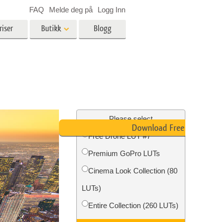
FAQ
Melde deg på
Logg Inn
riser
Butikk
Blogg
es
Video
LUT-er for videoredigering
Profesjonelle videooverlegg
ing
Eiendomsfotoredigering
Please select
Download Free LUT
Free Drone LUT #7
skap
Premium GoPro LUTs
g
Foto restaurering
Cinema Look Collection (80
LUTs)
Entire Collection (260 LUTs)