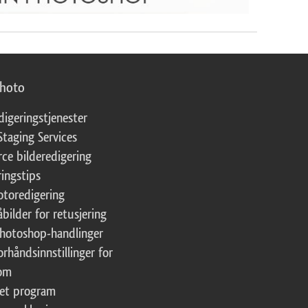
photo
digeringstjenester
Staging Services
ce bilderedigering
ringstips
fotoredigering
åbilder for retusjering
Photoshop-handlinger
orhåndsinnstillinger for
oom
tet program