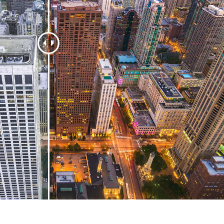
tfotoredigering
Redigering av smykkefoto
AI-treningsdata