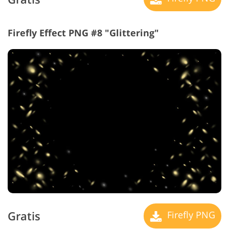
Firefly Effect PNG #8 "Glittering"
Gratis
Firefly PNG