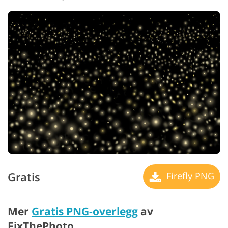
Gratis
Firefly PNG
Mer
Gratis PNG-overlegg
av
FixThePhoto