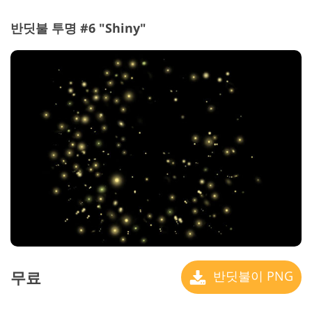
반딧불 투명 #6 "Shiny"
무료
반딧불이 PNG