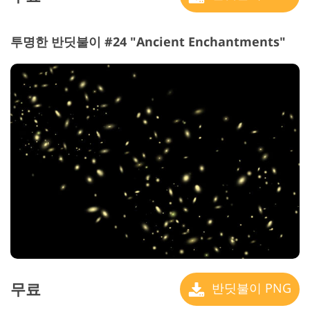
투명한 반딧불이 #24 "Ancient Enchantments"
무료
반딧불이 PNG