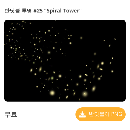
반딧불 투명 #25 "Spiral Tower"
무료
반딧불이 PNG