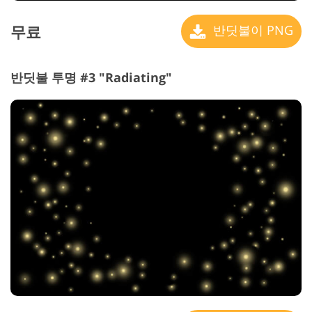
무료
반딧불이 PNG
반딧불 투명 #3 "Radiating"