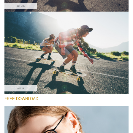
Please select
Free Sony LUT #5
Premium Sony LUTs
Cinema Look Collection (80 LUTs)
Entire Collection (260 LUTs)
Free download
FREE DOWNLOAD