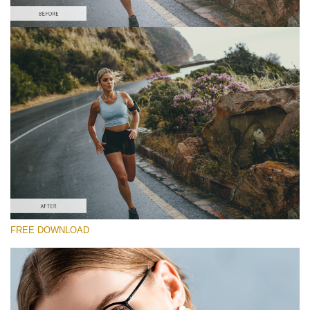
Please select
Free Sony LUT #2
Premium Sony LUTs
Must-Have Collection (160 LUTs)
Entire Collection (260 LUTs)
Free download
FREE DOWNLOAD