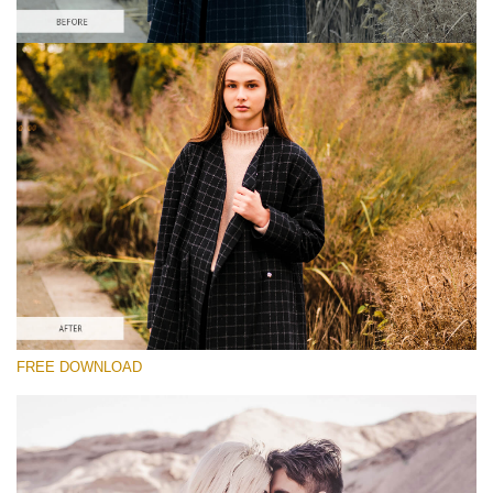
Please select
Lightroom Fall Preset #22
Vintage Love
(60 Lr Presets)
Luxe Wedding
(230 Lr Presets)
Entire Collection
FREE DOWNLOAD
(2067 Lr Presets)
Free download