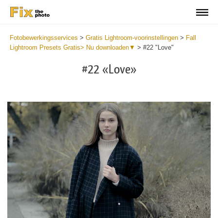
Fotobewerkingsservices
>
Gratis Lightroom-voorinstellingen
>
Fall
Lightroom Presets Gratis> Nu downloaden▼
>
#22 "Love"
#22 «Love»
Do
Fr