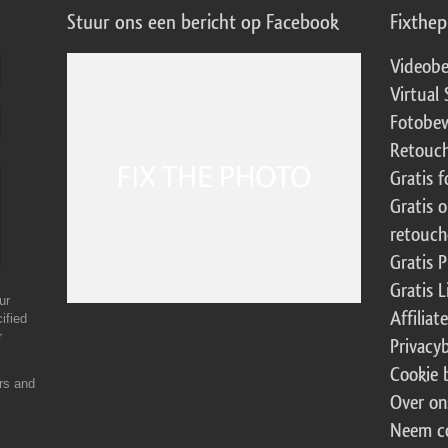
Stuur ons een bericht op Facebook
Fixthe
Videobe
Virtual 
Fotobew
Retouch
Gratis 
Gratis 
retouch
Gratis 
Gratis 
ur
Affilia
ified
r
Privacy
Cookie 
ers and
Over on
Neem c