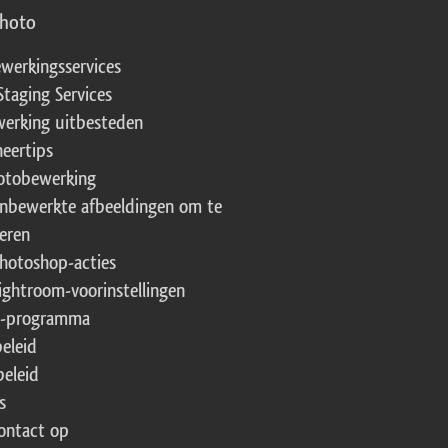
photo
werkingsservices
Staging Services
erking uitbesteden
eertips
fotobewerking
onbewerkte afbeeldingen om te
eren
Photoshop-acties
Lightroom-voorinstellingen
te-programma
beleid
beleid
s
ontact op