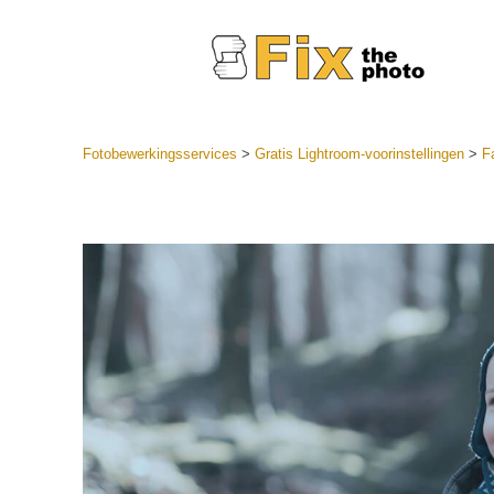
Fotobewerkingsservices
>
Gratis Lightroom-voorinstellingen
>
F
Lightroom
LR-vooraf
Portr
collecties
Voorinste
aanbiedin
Mobiele v
Trouwf