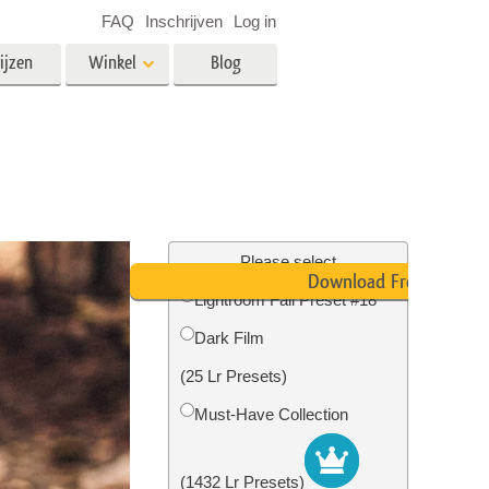
FAQ
Inschrijven
Log in
ijzen
Winkel
Blog
es
Video
LUT's voor videobewerking
Professionele video-overlays
rking
Fotobewerking van onroerend
goed
Please select
Download Free
n
Lightroom Fall Preset #18
Dark Film
Foto Restauratie
(25 Lr Presets)
Must-Have Collection
(1432 Lr Presets)