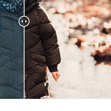
tfoto's bewerken
Sieraden Fotobewerking
AI-trainingsgegeve