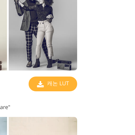
캐논 LUT
are"