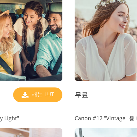
무료
캐논 LUT
 Light"
Canon #12 "Vintage" 