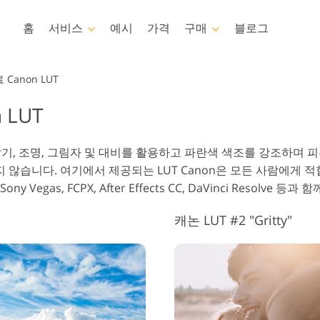
홈
서비스
예시
가격
구매
블로그
Photoshop
Templates
 Canon LUT
 LUT
포토샵 액션
템플릿
전
포토샵 브러쉬
마케팅 템플릿
비
뷔 서비스
아기 사진 보정 서비스
부동
 밝기, 조명, 그림자 및 대비를 활용하고 파란색 색조를 강조하며 피
포토샵 오버레이
발렌타인 데이 카드
니다. 여기에서 제공되는 LUT Canon은 모든 사람에게 적합합
포토샵 텍스처
결혼식 초대장
ny Vegas, FCPX, After Effects CC, DaVinci Resolve 등
Ps Actions 전체 컬렉션
어린이 생일 초대장
Ps 오버레이 전체 컬렉션
캐논 LUT #2 "Gritty"
AI로 생성된 의류 모델
이미지 조작 서비스