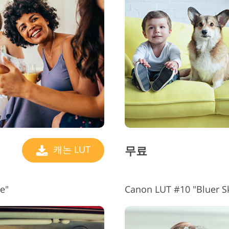
무료
캐논 LUT
e"
Canon LUT #10 "Bluer