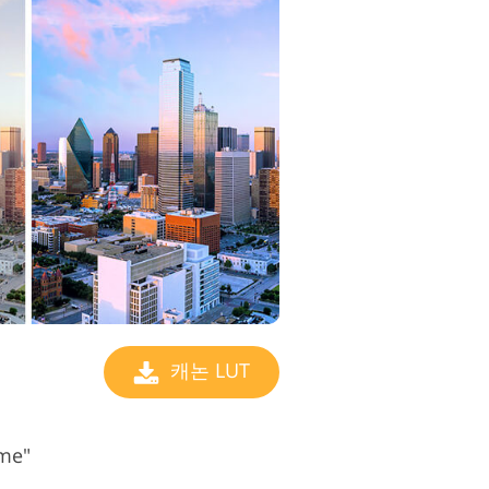
캐논 LUT
me"