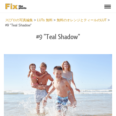
ス|プロの写真編集
>
LUTs 無料
>
無料のオレンジとティールのLUT
>
#9 "Teal Shadow"
#9 "Teal Shadow"
Do
Fr
LU