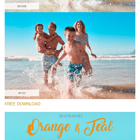
選んでください
Free Orange&Teal LUT #9
Orange and Teal LUTs
Cinema Look Collection (80 LUTs)
Entire Collection (260 LUTs)
無料ダウンロード
FREE DOWNLOAD