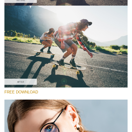
選んでください
Free Sony LUT #5
Premium Sony LUTs
Cinema Look Collection (80 LUTs)
Entire Collection (260 LUTs)
無料ダウンロード
FREE DOWNLOAD