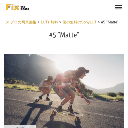
ス|プロの写真編集
>
LUTs 無料
>
個の無料のSonyLUT
>
#5 "Matte"
#5 "Matte"
Do
Fr
LU