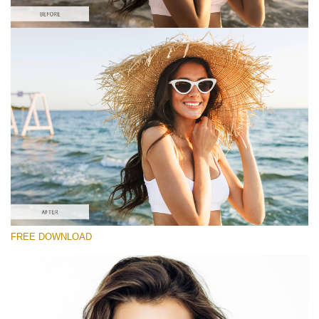
選んでください
#5 "Sun Flares"
Portrait Pro
(40 Lr Presets)
Wedding Collection
(400 Lr Presets)
Entire Collection
FREE DOWNLOAD
(2067 Lr Presets)
無料ダウンロード