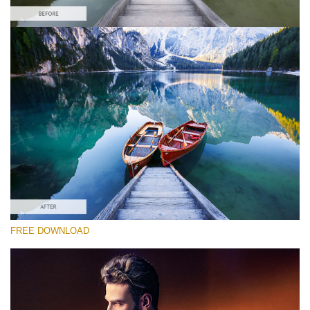
選んでください
Free HDR Action #3
HDR Effect
Double Exposure Complete
Entire Collection
無料ダウンロード
FREE DOWNLOAD