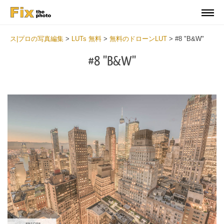
ス|プロの写真編集
>
LUTs 無料
>
無料のドローンLUT
>
#8 "B&W"
#8 "B&W"
Do
Fr
LU