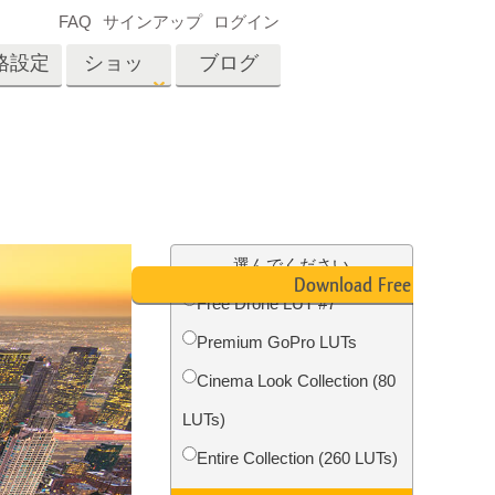
FAQ
サインアップ
ログイン
格設定
ショッ
ブログ
プ
es
Video
プロフェッショナル
LUT
テン
タッチ
不動産写真編集
ビデオオーバーレイ
選んでください
ーカ
Download Free LUT
Free Drone LUT #7
Premium GoPro LUTs
招待
内容
写真入力アプリケーショ
Cinema Look Collection (80
ン内容
LUTs)
Entire Collection (260 LUTs)