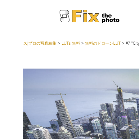
ス|プロの写真編集
>
LUTs 無料
>
無料のドローンLUT
>
#7 "Cit
Light
LRプ
ヘッド
ョン全
ベスト
セット
モバイ
ン
結婚式