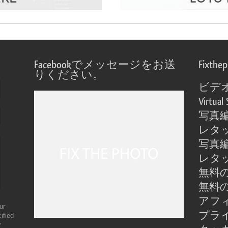
Facebookでメッセージをお送
Fixthe
りください。
ビデ
Virtual 
写真
レタ
写真
レタ
無料の
無料の
アフ
ur
プラ
ified
r