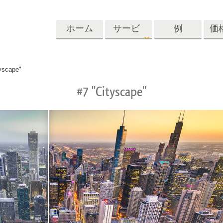
ホーム
サービ
例
価
ス
Lightroom
Photoshop
Templat
yscape"
#7 "Cityscape"
roomのプリセット
Photoshopアクション
テンプレート
リセットコレクシ
Photoshopブラシ
マーケティング
ショットレタッチ
ボディレタッチ
赤ちゃんの写真レ
体
プレート
サービス
する
Photoshopオーバーレイ
ディールプリ
バレンタインデ
Photoshopテクスチャ
ード
Psアクションコレクシ
ルコレクショ
結婚式招待状
ョン全体
子供の誕生日の
Psはコレクション全体
の写真編集サービ
AIが生成した衣料品モデ
画像操作料理
状
をオーバーレイしま
ス
ル
す