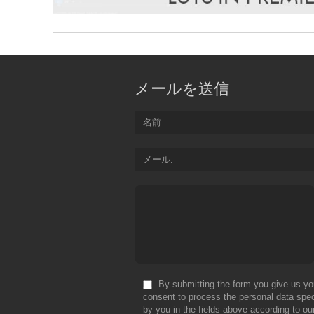
メールを送信
名前
メール
By submitting the form you give us yo
consent to process the personal data spec
by you in the fields above according to ou