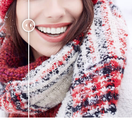
ritocco del prodotto
Servizi di ritocco gioielli
Dati di Addestrament