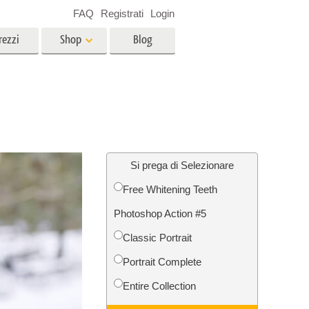
FAQ
Registrati
Login
rezzi
Shop
Blog
es
Video
LUT professionali
Sovrapposizioni video
r bambini
Servizi di fotoritocco immobiliare
no
Si prega di Selezionare
Free Whitening Teeth
per
Photoshop Action #5
e delle
Servizi Foto Restauro
Classic Portrait
Portrait Complete
Entire Collection