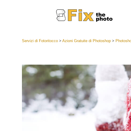
Servizi di Fotoritocco
>
Azioni Gratuite di Photoshop
>
Photosho
Lightroom
Lightroom
Servizi d
Collezioni
Migliori 
Deal
Collezion
Servizi 