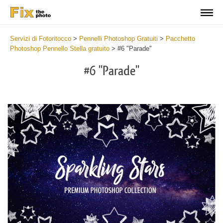
Servizi di Fotoritocco
>
Pennelli Photoshop Gratuiti
>
Pacchetto
Photoshop Pennello Stella gratuito
>
#6 "Parade"
#6 "Parade"