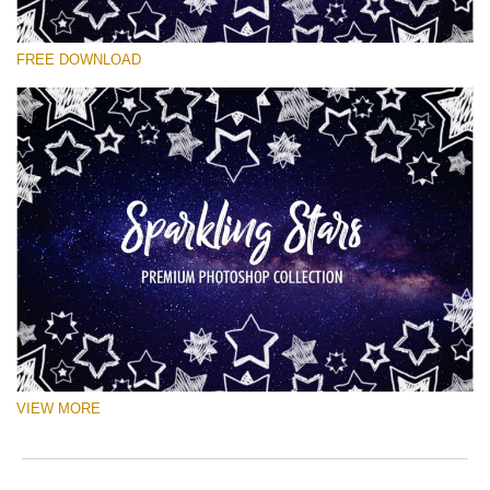
Si prega di Selezionare
FREE DOWNLOAD
Free Ps Brush #6
Sparkling Stars
(50 Ps Brushes)
Download Gratuito
VIEW MORE