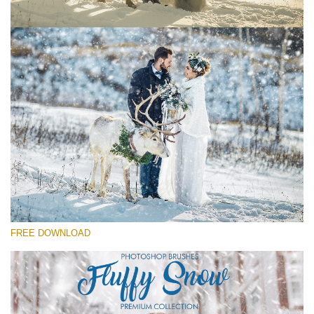
Si prega di Selezionare
Free Ps Brush #2
Fluffy Snow
(60 Ps Brushes)
Download Gratuito
FREE DOWNLOAD