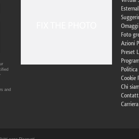
Esternal
Suggerim
Omaggi 
Foto gre
Azioni 
Preset 
Program
ur
Politica
ified
r
Cookie 
Chi sia
ers and
Contatt
Carriera