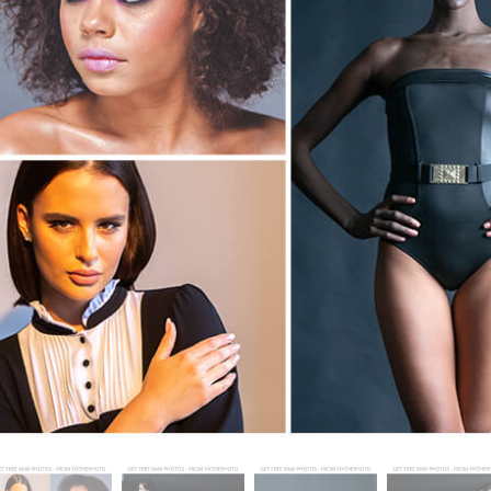
ritocco del prodotto
Servizi di ritocco gioielli
Dati di Addestrament