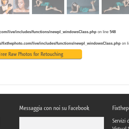
o.com/live/includes/functions/newpl_windowsClass.php
on line
548
s/fixthephoto.com/live/includes/functions/newpl_windowsClass.php
on l
ree Raw Photos for Retouching
Messaggia con noi su Facebook
Fixthe
Servizi
Virtual 