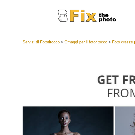
Servizi di Fotoritocco
>
Omaggi per il fotoritocco
>
Foto grezze p
Lightroom
Lightroom
Servizi d
Collezioni
Migliori 
Deal
Collezion
Servizi 