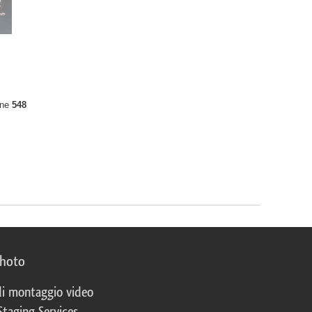
ine
548
photo
 di montaggio video
Staging Services