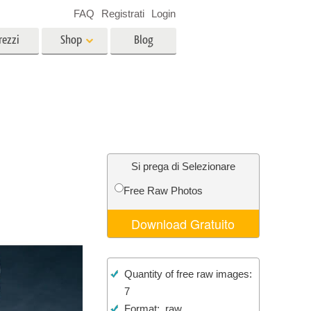
FAQ
Registrati
Login
rezzi
Shop
Blog
es
Video
LUT professionali
Sovrapposizioni video
r bambini
Servizi di fotoritocco immobiliare
no
Si prega di Selezionare
Free Raw Photos
per
Download Gratuito
e delle
Servizi Foto Restauro
Quantity of free raw images:
7
Format: .raw