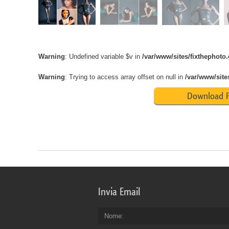
Warning
: Undefined variable $v in
/var/www/sites/fixthephot
Warning
: Trying to access array offset on null in
/var/www/site
Download F
Invia Email
Nome