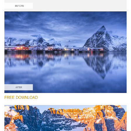
Si prega di Selezionare
Free Photoshop Reflection Action #4
Reflection Collection
Portrait Complete
Entire Collection
Download Gratuito
FREE DOWNLOAD