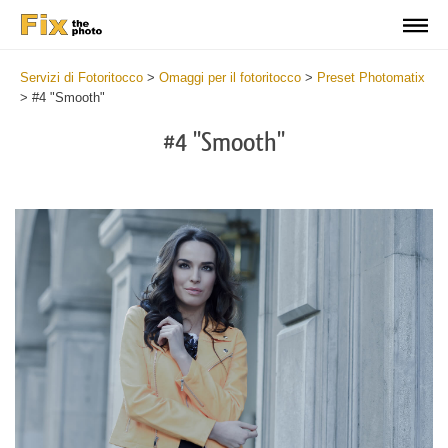
Servizi di Fotoritocco
>
Omaggi per il fotoritocco
>
Preset Photomatix
>
#4 "Smooth"
#4 "Smooth"
Cl
at
th
bu
an
re
Fr
Ph
Pr
wi
2
mi
Wr