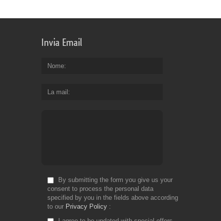
th
bu
of
bil
Invia Email
an
en
yo
Nome
ge
th
La mail
co
yo
de
Fr
Do
By submitting the form you give us your
consent to process the personal data
specified by you in the fields above according
to our
Privacy Policy
I agree to be updated with special offers