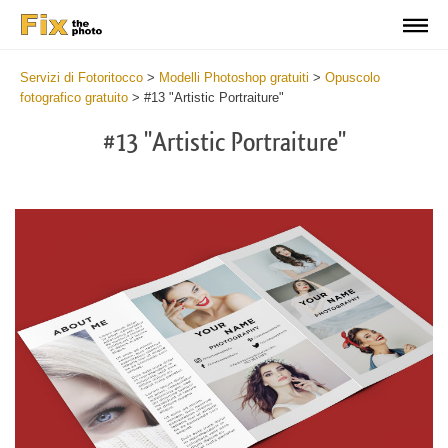
Servizi di Fotoritocco
>
Modelli Photoshop gratuiti
>
Opuscolo
fotografico gratuito
>
#13 "Artistic Portraiture"
#13 "Artistic Portraiture"
Wa
Und
var
$v
in
/va
on
line
54
Wa
Try