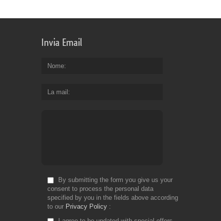
Invia Email
Nome
La mail
By submitting the form you give us your
consent to process the personal data
specified by you in the fields above according
to our
Privacy Policy
I agree to be updated with special offers