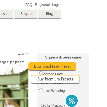
FAQ
Registrati
Login
rezzi
Shop
Blog
es
Video
LUT professionali
Sovrapposizioni video
r bambini
Servizi di fotoritocco immobiliare
no
Si prega di Selezionare
Free Pastel Preset #8
Download Free Preset
per
Vintage Love
Buy Premium Presets
e delle
Servizi Foto Restauro
(60 Lr Presets)
Luxe Wedding
(230 Lr Presets)