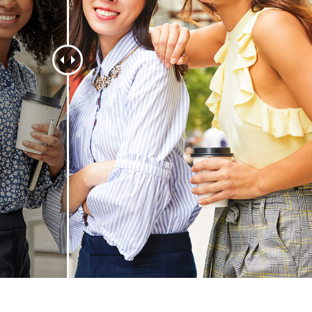
ritocco del prodotto
Servizi di ritocco gioielli
Dati di Addestrament