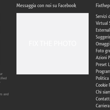
Messaggia con noi su Facebook
Fixthe
Servizi
Virtual 
Esternal
Suggerim
Omaggi 
Foto gre
Azioni 
Preset 
Program
ur
Politica
ified
r
Cookie 
Chi sia
ers and
Contatt
Carriera