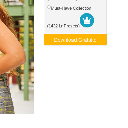
o AI
Video Editing Services
Must-Have Collection
(1432 Lr Presets)
Download Gratuito