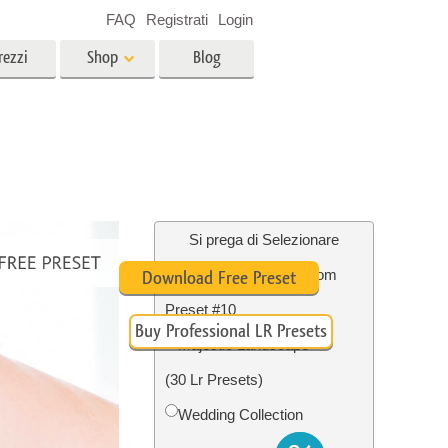
FAQ
Registrati
Login
rezzi
Shop
Blog
es
Video
LUT professionali
Sovrapposizioni video
r bambini
Servizi di fotoritocco immobiliare
no
Si prega di Selezionare
High Contrast Lightroom
Download Free Preset
per
Preset #10
Buy Professional LR Presets
e delle
Servizi Foto Restauro
Majestic Landscape
(30 Lr Presets)
Wedding Collection