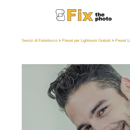
Servizi di Fotoritocco
>
Preset per Lightroom Gratuiti
>
Preset L
Lightroom
Lightroom
Servizi d
Collezioni
Migliori 
Deal
Collezion
Servizi 