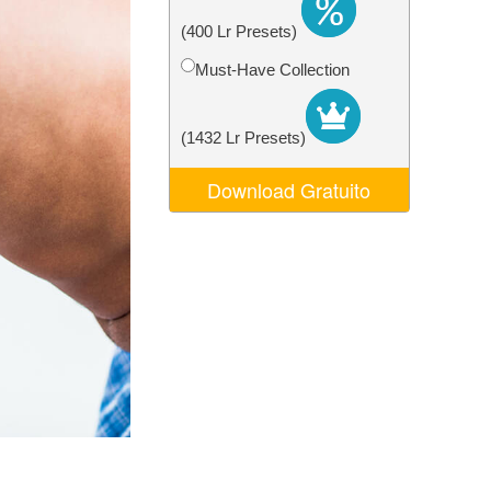
o AI
Video Editing Services
(400 Lr Presets)
Must-Have Collection
(1432 Lr Presets)
Download Gratuito