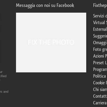
Messaggia con noi su Facebook
Fixthe
Servizi
Virtual 
Esternal
Suggerim
Omaggi 
Foto gre
Azioni 
Preset 
Program
ur
Politica
ified
r
Cookie 
Chi sia
ers and
Contatt
Carriera