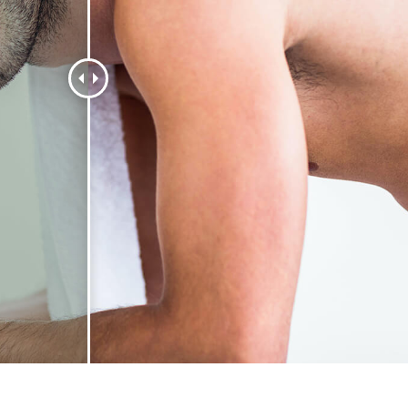
ritocco del prodotto
Servizi di ritocco gioielli
Dati di Addestrament