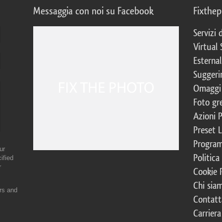
Messaggia con noi su Facebook
Fixthe
Servizi
Virtual 
Esternal
Suggerim
Omaggi 
Foto gre
Azioni 
Preset 
Program
ur
Politica
ified
r
Cookie 
Chi sia
ers and
Contatt
Carriera