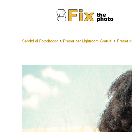
Servizi di Fotoritocco
>
Preset per Lightroom Gratuiti
>
Preset d
Lightroom
Lightroom
Servizi d
Collezioni
Migliori 
Deal
Collezion
Servizi 