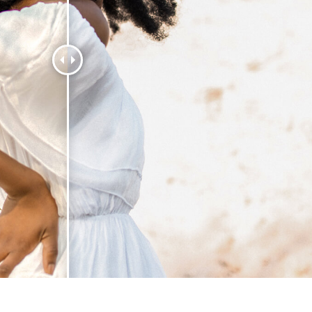
ritocco del prodotto
Servizi di ritocco gioielli
Dati di Addestrament