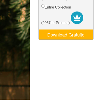
o AI
Video Editing Services
Entire Collection
(2067 Lr Presets)
Download Gratuito