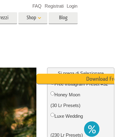
FAQ
Registrati
Login
rezzi
Shop
Blog
es
Video
LUT professionali
Sovrapposizioni video
r bambini
Servizi di fotoritocco immobiliare
no
Si prega di Selezionare
Download Free
Free Instagram Preset #32
per
Honey Moon
e delle
Servizi Foto Restauro
(30 Lr Presets)
Luxe Wedding
(230 Lr Presets)