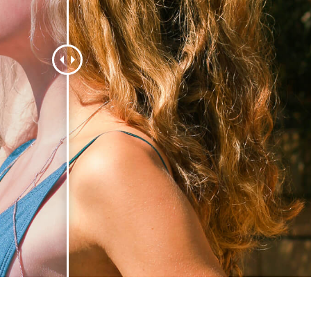
ritocco del prodotto
Servizi di ritocco gioielli
Dati di Addestrament