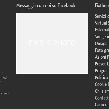
Messaggia con noi su Facebook
Fixthe
Servizi
Virtual 
Esternal
Suggerim
Omaggi 
Foto gre
Azioni 
Preset 
Program
ur
Politica
ified
r
Cookie 
Chi sia
ers and
Contatt
Carriera