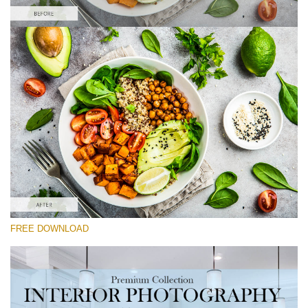
Si prega di Selezionare
Food Preset Lightroom #9
Interior Photography
(40 Lr Presets)
Real Estate Collection
(120 Lr Presets)
Entire Collection
FREE DOWNLOAD
(2067 Lr Presets)
Download Gratuito