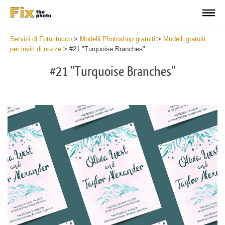
Servizi di Fotoritocco
>
Modelli Photoshop gratuiti
>
Modelli gratuiti
per inviti di nozze
>
#21 "Turquoise Branches"
#21 "Turquoise Branches"
Cli
C
at
a
the
t
but
b
an
a
rec
p
Fre
t
Tur
fu
Br
c
-
T
We
B
Ca
-
Tem
W