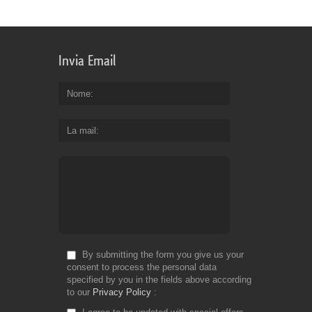
for
Fr
Invia Email
Nome
La mail
By submitting the form you give us your
consent to process the personal data
specified by you in the fields above according
to our
Privacy Policy