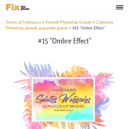
Servizi di Fotoritocco
>
Pennelli Photoshop Gratuiti
>
Collezione
Photoshop pennelli acquerello gratuiti
>
#15 "Ombre Effect"
#15 "Ombre Effect"
C
li
S
at
y
the
f
but
t
an
a
rec
b
Fre
t
Wat
W
Br
P
wit
B
2
b
min
m
Wri
b