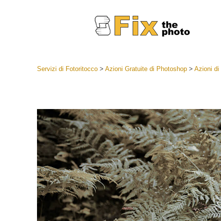
Servizi di Fotoritocco
>
Azioni Gratuite di Photoshop
>
Azioni di
Lightroom
Lightroom
Servizi d
Collezioni
Migliori 
Deal
Collezion
Servizi 