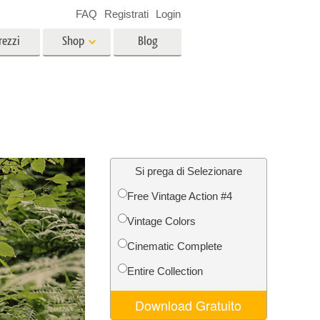
FAQ
Registrati
Login
rezzi
Shop
Blog
es
Video
LUT professionali
Sovrapposizioni video
r bambini
Servizi di fotoritocco immobiliare
no
Si prega di Selezionare
Free Vintage Action #4
per
Vintage Colors
e delle
Servizi Foto Restauro
Cinematic Complete
Entire Collection
Download Gratuito