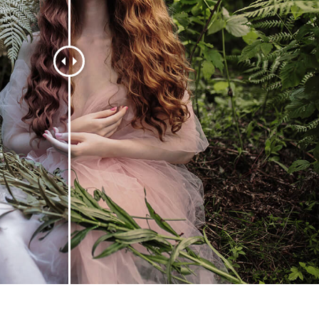
ritocco del prodotto
Servizi di ritocco gioielli
Dati di Addestrament