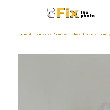
Servizi di Fotoritocco
>
Preset per Lightroom Gratuiti
>
Preset g
Lightroom
Lightroom
Servizi d
Collezioni
Migliori 
Deal
Collezion
Servizi 