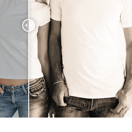
ritocco del prodotto
Servizi di ritocco gioielli
Dati di Addestrament