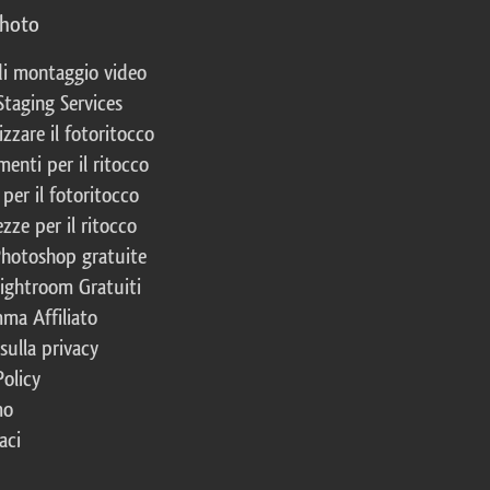
photo
 di montaggio video
Staging Services
izzare il fotoritocco
enti per il ritocco
per il fotoritocco
zze per il ritocco
Photoshop gratuite
Lightroom Gratuiti
ma Affiliato
 sulla privacy
Policy
mo
aci