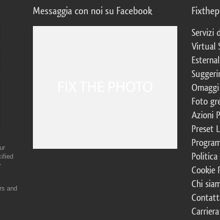
Messaggia con noi su Facebook
Fixthe
Servizi
Virtual 
Esternal
Suggerim
Omaggi 
Foto gre
Azioni 
Preset 
Program
ur
Politica
ified
r
Cookie 
Chi sia
ers and
Contatt
Carriera