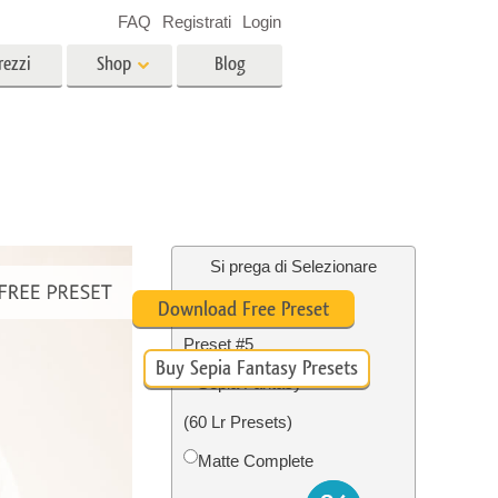
FAQ
Registrati
Login
rezzi
Shop
Blog
es
Video
LUT professionali
Sovrapposizioni video
r bambini
Servizi di fotoritocco immobiliare
no
Si prega di Selezionare
Free Sepia Lightroom
Download Free Preset
per
Preset #5
Buy Sepia Fantasy Presets
e delle
Servizi Foto Restauro
Sepia Fantasy
(60 Lr Presets)
Matte Complete